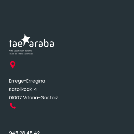
Errege-Erregina
Katolikoak, 4
01007 Vitoria-Gasteiz
945 28 45 42