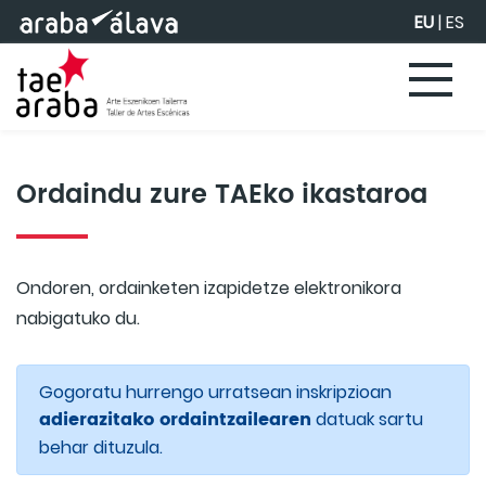
Eduki nagusira joan
EU
|
ES
Ordaindu zure TAEko ikastaroa
Ondoren, ordainketen izapidetze elektronikora
nabigatuko du.
Gogoratu hurrengo urratsean inskripzioan
adierazitako ordaintzailearen
datuak sartu
behar dituzula.