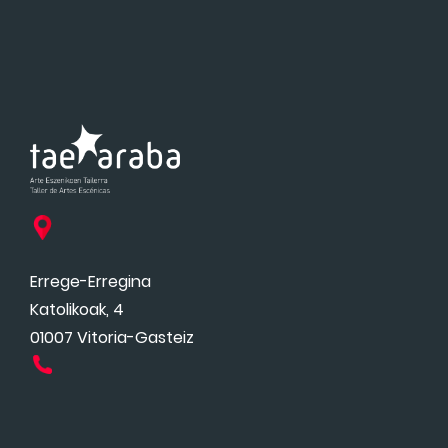
Errege-Erregina
Katolikoak, 4
01007 Vitoria-Gasteiz