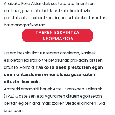
Arabako Foru Aldundiak sustatu eta finantzen
du. Haur, gazte eta helduentzako kalitatezko
prestakuntza eskaintzen du, bai urteko ikastaroetan,
bai monografikoetan.
TAEREN ESKAINTZA
INFORMAZIOA
Urtero bezala, ikasturtearen amaieran, ikasleek
eskoletan ikasitako trebetasunak praktikan jartzen
TAEko taldeek prestatzen egon
dituzte. Horrela,
diren antzezlanen emanaldiaz gozarazten
dituzte ikusleak.
Antzerki emanaldi horiek Arte Eszenikoen Tailerrak
(TAE) Gasteizen eta Agurainen dituen egoitzetan
bertan egiten dira, maiatzaren 31etik ekainaren 15ra
bitartean.