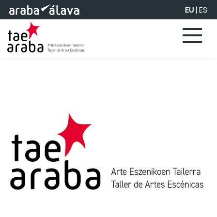
Eduki nagusira joan
EU
|
ES