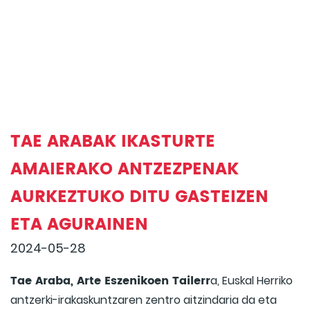
TAE ARABAK IKASTURTE
AMAIERAKO ANTZEZPENAK
AURKEZTUKO DITU GASTEIZEN
ETA AGURAINEN
2024-05-28
Tae Araba, Arte Eszenikoen Tailerr
a, Euskal Herriko
antzerki-irakaskuntzaren zentro aitzindaria da eta